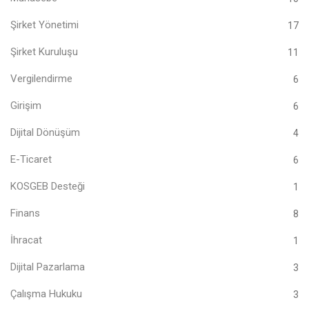
Şirket Yönetimi
17
Şirket Kuruluşu
11
Vergilendirme
6
Girişim
6
Dijital Dönüşüm
4
E-Ticaret
6
KOSGEB Desteği
1
Finans
8
İhracat
1
Dijital Pazarlama
3
Çalışma Hukuku
3