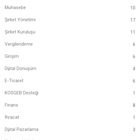
Muhasebe
10
Şirket Yönetimi
17
Şirket Kuruluşu
11
Vergilendirme
6
Girişim
6
Dijital Dönüşüm
4
E-Ticaret
6
KOSGEB Desteği
1
Finans
8
İhracat
1
Dijital Pazarlama
3