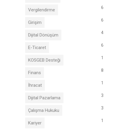
6
Vergilendirme
6
Girişim
4
Dijital Dönüşüm
6
E-Ticaret
1
KOSGEB Desteği
8
Finans
1
İhracat
3
Dijital Pazarlama
3
Çalışma Hukuku
1
Kariyer