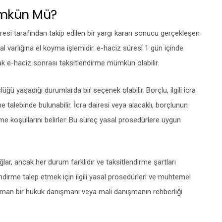
ümkün Mü?
esi tarafından takip edilen bir yargı kararı sonucu gerçekleşen
mal varlığına el koyma işlemidir. e-haciz süresi 1 gün içinde
ak e-haciz sonrası taksitlendirme mümkün olabilir.
ü yaşadığı durumlarda bir seçenek olabilir. Borçlu, ilgili icra
me talebinde bulunabilir. İcra dairesi veya alacaklı, borçlunun
 koşullarını belirler. Bu süreç yasal prosedürlere uygun
lar, ancak her durum farklıdır ve taksitlendirme şartları
lendirme talep etmek için ilgili yasal prosedürleri ve muhtemel
uzman bir hukuk danışmanı veya mali danışmanın rehberliği