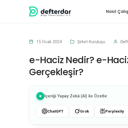
Nasıl Çalış
15 Ocak 2024
Şirket Kuruluşu
Def
e-Haciz Nedir? e-Haci
Gerçekleşir?
İçeriği Yapay Zekâ (AI) ile Özetle:
ChatGPT
Grok
Perplexity