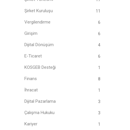
Şirket Kuruluşu
11
Vergilendirme
6
Girişim
6
Dijital Dönüşüm
4
E-Ticaret
6
KOSGEB Desteği
1
Finans
8
İhracat
1
Dijital Pazarlama
3
Çalışma Hukuku
3
Kariyer
1