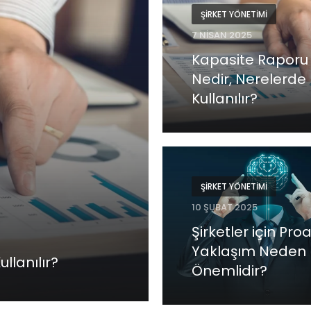
ŞIRKET YÖNETIMI
7 NISAN 2025
Kapasite Raporu
Nedir, Nerelerde
Kullanılır?
ŞIRKET YÖNETIMI
10 ŞUBAT 2025
Şirketler için Proa
Yaklaşım Neden
llanılır?
Önemlidir?