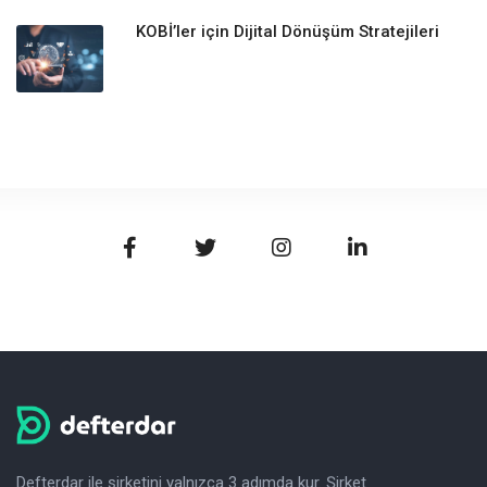
KOBİ’ler için Dijital Dönüşüm Stratejileri
Defterdar ile şirketini yalnızca 3 adımda kur. Şirket