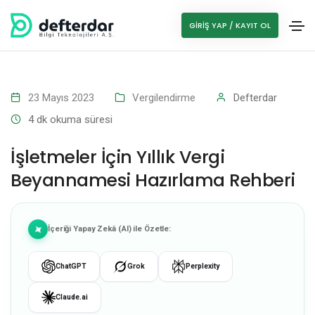
GIRIŞ YAP / KAYIT OL
23 Mayıs 2023
Vergilendirme
Defterdar
4
dk okuma süresi
İşletmeler İçin Yıllık Vergi
Beyannamesi Hazırlama Rehberi
İçeriği Yapay Zekâ (AI) ile Özetle:
ChatGPT
Grok
Perplexity
Claude.ai