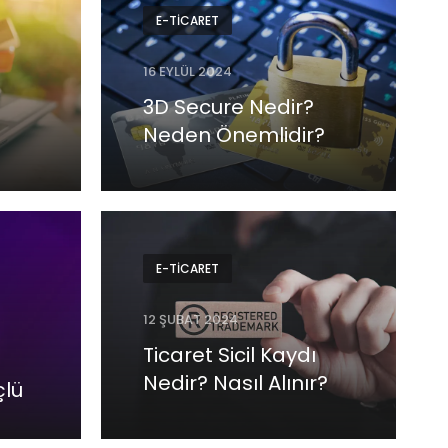
E-TICARET
16 EYLÜL 2024
3D Secure Nedir?
Neden Önemlidir?
E-TICARET
12 ŞUBAT 2024
Ticaret Sicil Kaydı
Nedir? Nasıl Alınır?
çlü