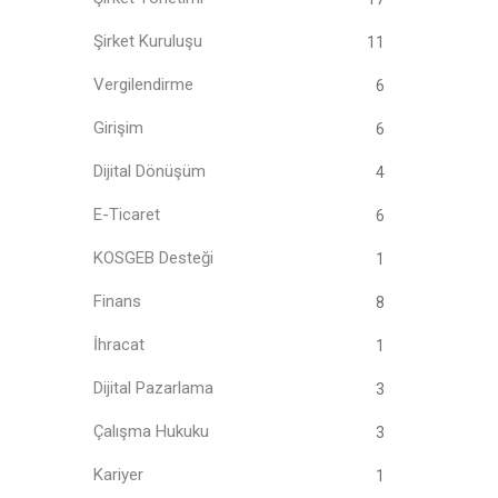
Şirket Kuruluşu
11
Vergilendirme
6
Girişim
6
Dijital Dönüşüm
4
E-Ticaret
6
KOSGEB Desteği
1
Finans
8
İhracat
1
Dijital Pazarlama
3
Çalışma Hukuku
3
Kariyer
1