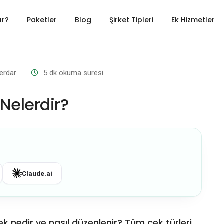
ır?
Paketler
Blog
Şirket Tipleri
Ek Hizmetler
erdar
5
dk okuma süresi
 Nelerdir?
Claude.ai
ek nedir ve nasıl düzenlenir? Tüm çek türleri