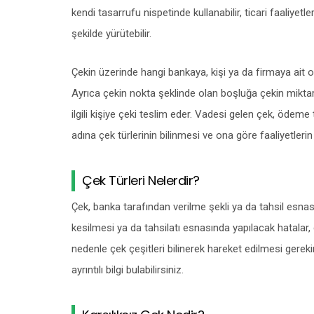
kendi tasarrufu nispetinde kullanabilir, ticari faaliyet
şekilde yürütebilir.
Çekin üzerinde hangi bankaya, kişi ya da firmaya ait o
Ayrıca çekin nokta şeklinde olan boşluğa çekin miktar b
ilgili kişiye çeki teslim eder. Vadesi gelen çek, ödem
adına çek türlerinin bilinmesi ve ona göre faaliyetleri
Çek Türleri Nelerdir?
Çek, banka tarafından verilme şekli ya da tahsil esnası
kesilmesi ya da tahsilatı esnasında yapılacak hatal
nedenle çek çeşitleri bilinerek hareket edilmesi gerekir.
ayrıntılı bilgi bulabilirsiniz.