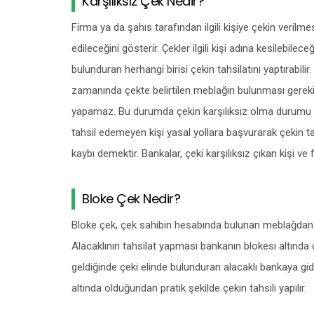
Karşılıksız Çek Nedir?
Firma ya da şahıs tarafından ilgili kişiye çekin verilmes
edileceğini gösterir. Çekler ilgili kişi adına kesilebilece
bulunduran herhangi birisi çekin tahsilatını yaptırabil
zamanında çekte belirtilen meblağın bulunması gerekir. 
yapamaz. Bu durumda çekin karşılıksız olma durumu s
tahsil edemeyen kişi yasal yollara başvurarak çekin tahs
kaybı demektir. Bankalar, çeki karşılıksız çıkan kişi v
Bloke Çek Nedir?
Bloke çek, çek sahibin hesabında bulunan meblağdan çe
Alacaklının tahsilat yapması bankanın blokesi altında 
geldiğinde çeki elinde bulunduran alacaklı bankaya gide
altında olduğundan pratik şekilde çekin tahsili yapılır.