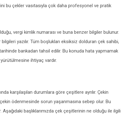
lerini bu çekler vasıtasıyla çok daha profesyonel ve pratik
lduğu, vergi kimlik numarası ve buna benzer bilgiler bulunur.
ilgileri yazılır. Tüm boşlukları eksiksiz dolduran çek sahibi,
e tarihinde bankadan tahsil edilir. Bu konuda hata yapmamak
n yürütülmesine ihtiyaç vardır.
nda karşılaşılan durumlara göre çeşitlere ayrılır. Çekin
ar, çekin ödenmesinde sorun yaşanmasına sebep olur. Bu
 Aşağıdaki başlıklarımızda çek çeşitlerinin ne olduğu ile ilgili