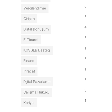
6
Vergilendirme
6
Girişim
4
Dijital Dönüşüm
6
E-Ticaret
1
KOSGEB Desteği
8
Finans
1
İhracat
3
Dijital Pazarlama
3
Çalışma Hukuku
1
Kariyer