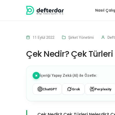
Nasıl Çalış
11 Eylül 2022
Şirket Yönetimi
Deft
Çek Nedir? Çek Türleri
İçeriği Yapay Zekâ (AI) ile Özetle:
ChatGPT
Grok
Perplexity
Çek Nedir? Çek Türleri Nelerdir? Ç