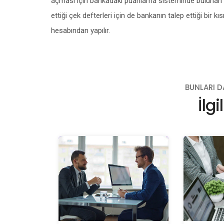
açması için bankadaki puanlama sisteminde bulunan p
ettiği çek defterleri için de bankanın talep ettiği bir kıs
hesabından yapılır.
BUNLARI D
İlgi