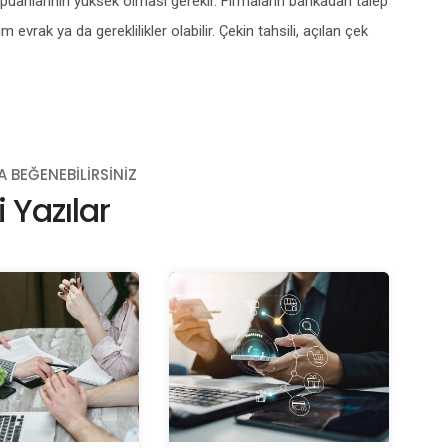
uanlarının yüksek olması gerekir. Firmaların bankadan talep
ım evrak ya da gereklilikler olabilir. Çekin tahsili, açılan çek
A BEĞENEBILIRSINIZ
li Yazılar