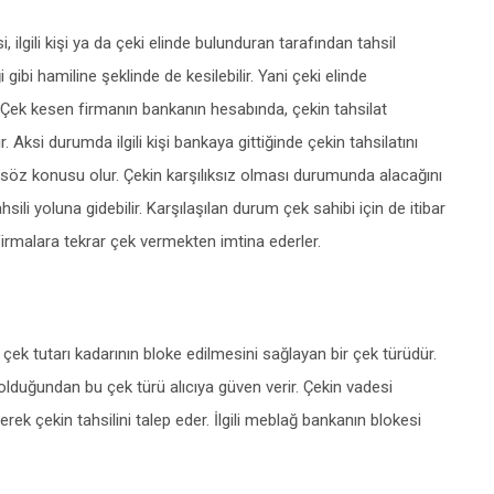
i, ilgili kişi ya da çeki elinde bulunduran tarafından tahsil
ği gibi hamiline şeklinde de kesilebilir. Yani çeki elinde
ir. Çek kesen firmanın bankanın hesabında, çekin tahsilat
Aksi durumda ilgili kişi bankaya gittiğinde çekin tahsilatını
öz konusu olur. Çekin karşılıksız olması durumunda alacağını
ili yoluna gidebilir. Karşılaşılan durum çek sahibi için de itibar
e firmalara tekrar çek vermekten imtina ederler.
k tutarı kadarının bloke edilmesini sağlayan bir çek türüdür.
olduğundan bu çek türü alıcıya güven verir. Çekin vadesi
rek çekin tahsilini talep eder. İlgili meblağ bankanın blokesi