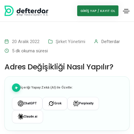
GIRIŞ YAP / KAYIT OL
20 Aralık 2022
Şirket Yönetimi
Defterdar
5
dk okuma süresi
Adres Değişikliği Nasıl Yapılır?
İçeriği Yapay Zekâ (AI) ile Özetle:
ChatGPT
Grok
Perplexity
Claude.ai