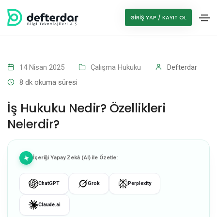
GIRIŞ YAP / KAYIT OL
14 Nisan 2025
Çalışma Hukuku
Defterdar
8
dk okuma süresi
İş Hukuku Nedir? Özellikleri
Nelerdir?
İçeriği Yapay Zekâ (AI) ile Özetle:
ChatGPT
Grok
Perplexity
Claude.ai