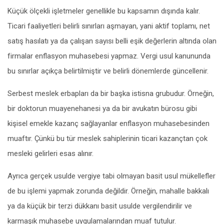
Küçük ölçekli işletmeler genellikle bu kapsamın dışında kalır.
Ticari faaliyetleri belirli sınırları aşmayan, yani aktif toplamı, net
satış hasılatı ya da çalışan sayısı belli eşik değerlerin altında olan
firmalar enflasyon muhasebesi yapmaz. Vergi usul kanununda
bu sınırlar açıkça belirtilmiştir ve belirli dönemlerde güncellenir.
Serbest meslek erbapları da bir başka istisna grubudur. Örneğin,
bir doktorun muayenehanesi ya da bir avukatın bürosu gibi
kişisel emekle kazanç sağlayanlar enflasyon muhasebesinden
muaftır. Çünkü bu tür meslek sahiplerinin ticari kazançtan çok
mesleki gelirleri esas alınır.
Ayrıca gerçek usulde vergiye tabi olmayan basit usul mükellefler
de bu işlemi yapmak zorunda değildir. Örneğin, mahalle bakkalı
ya da küçük bir terzi dükkanı basit usulde vergilendirilir ve
karmaşık muhasebe uygulamalarından muaf tutulur.