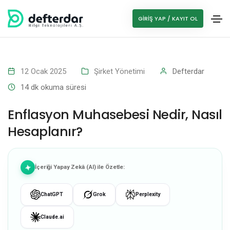
GIRIŞ YAP / KAYIT OL
12 Ocak 2025
Şirket Yönetimi
Defterdar
14
dk okuma süresi
Enflasyon Muhasebesi Nedir, Nasıl
Hesaplanır?
İçeriği Yapay Zekâ (AI) ile Özetle:
ChatGPT
Grok
Perplexity
Claude.ai