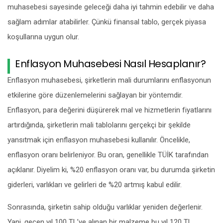
muhasebesi sayesinde geleceği daha iyi tahmin edebilir ve daha
sağlam adımlar atabilirler. Çünkü finansal tablo, gerçek piyasa
koşullarına uygun olur.
Enflasyon Muhasebesi Nasıl Hesaplanır?
Enflasyon muhasebesi, şirketlerin mali durumlarını enflasyonun
etkilerine göre düzenlemelerini sağlayan bir yöntemdir.
Enflasyon, para değerini düşürerek mal ve hizmetlerin fiyatlarını
artırdığında, şirketlerin mali tablolarını gerçekçi bir şekilde
yansıtmak için enflasyon muhasebesi kullanılır. Öncelikle,
enflasyon oranı belirleniyor. Bu oran, genellikle TÜİK tarafından
açıklanır. Diyelim ki, %20 enflasyon oranı var, bu durumda şirketin
giderleri, varlıkları ve gelirleri de %20 artmış kabul edilir.
Sonrasında, şirketin sahip olduğu varlıklar yeniden değerlenir.
Yani, geçen yıl 100 TL’ye alınan bir malzeme bu yıl 120 TL