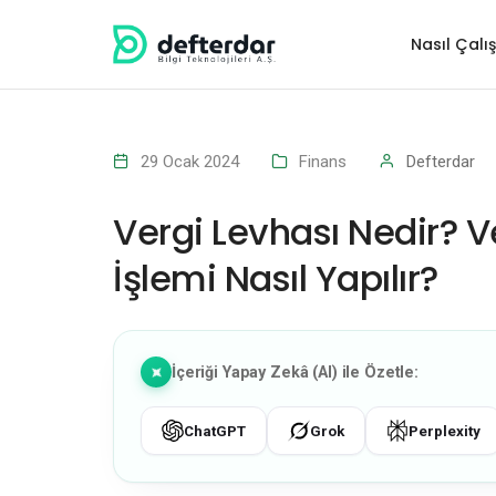
Nasıl Çalış
29 Ocak 2024
Finans
Defterdar
Vergi Levhası Nedir? 
İşlemi Nasıl Yapılır?
İçeriği Yapay Zekâ (AI) ile Özetle:
ChatGPT
Grok
Perplexity