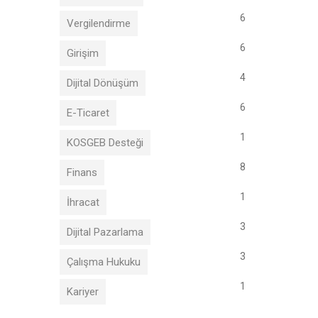
6
Vergilendirme
6
Girişim
4
Dijital Dönüşüm
6
E-Ticaret
1
KOSGEB Desteği
8
Finans
1
İhracat
3
Dijital Pazarlama
3
Çalışma Hukuku
1
Kariyer