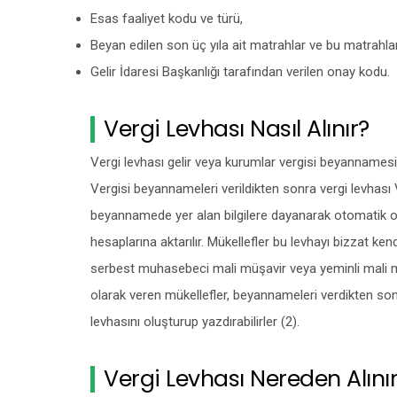
Esas faaliyet kodu ve türü,
Beyan edilen son üç yıla ait matrahlar ve bu matrahları
Gelir İdaresi Başkanlığı tarafından verilen onay kodu.
Vergi Levhası Nasıl Alınır?
Vergi levhası gelir veya kurumlar vergisi beyannamesi 
Vergisi beyannameleri verildikten sonra vergi levhası V
beyannamede yer alan bilgilere dayanarak otomatik ola
hesaplarına aktarılır. Mükellefler bu levhayı bizzat kend
serbest muhasebeci mali müşavir veya yeminli mali müş
olarak veren mükellefler, beyannameleri verdikten son
levhasını oluşturup yazdırabilirler (2).
Vergi Levhası Nereden Alını