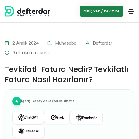
GIRIŞ YAP / KAYIT OL
2 Aralık 2024
Muhasebe
Defterdar
9
dk okuma süresi
Tevkifatlı Fatura Nedir? Tevkifatlı
Fatura Nasıl Hazırlanır?
İçeriği Yapay Zekâ (AI) ile Özetle:
ChatGPT
Grok
Perplexity
Claude.ai