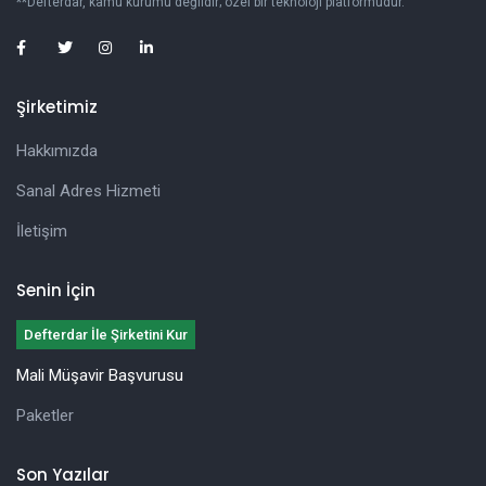
**Defterdar, kamu kurumu değildir; özel bir teknoloji platformudur.
Şirketimiz
Hakkımızda
Sanal Adres Hizmeti
İletişim
Senin İçin
Defterdar İle Şirketini Kur
Mali Müşavir Başvurusu
Paketler
Son Yazılar